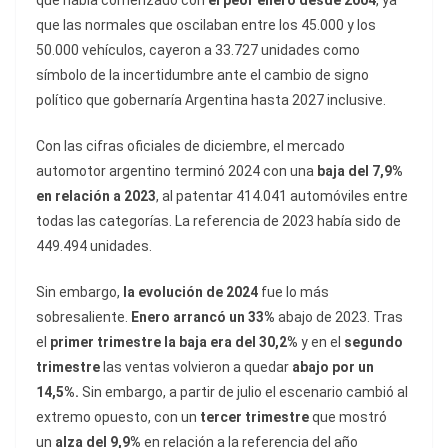
que había comenzado con
el peor enero desde 2004
, ya
que las normales que oscilaban entre los 45.000 y los
50.000 vehículos, cayeron a 33.727 unidades como
símbolo de la incertidumbre ante el cambio de signo
político que gobernaría Argentina hasta 2027 inclusive.
Con las cifras oficiales de diciembre, el mercado
automotor argentino terminó 2024 con una
baja del 7,9%
en relación a 2023
, al patentar 414.041 automóviles entre
todas las categorías. La referencia de 2023 había sido de
449.494 unidades.
Sin embargo,
la evolución de 2024
fue lo más
sobresaliente.
Enero arrancó un 33%
abajo de 2023. Tras
el
primer trimestre la baja era del 30,2%
y en el
segundo
trimestre
las ventas volvieron a quedar
abajo por un
14,5%.
Sin embargo, a partir de julio el escenario cambió al
extremo opuesto, con un
tercer trimestre
que mostró
un
alza del 9,9%
en relación a la referencia del año