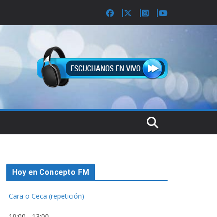
Hoy en Concepto FM
Cara o Ceca (repetición)
10:00
-
13:00