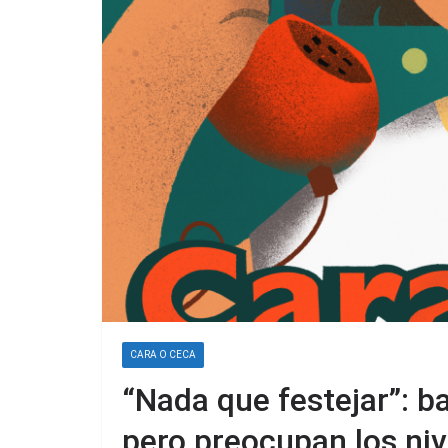
CARA O CECA
“Nada que festejar”: ba
pero preocupan los niv