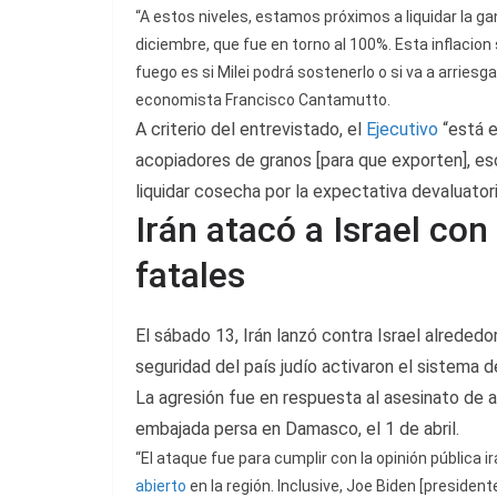
“A estos niveles, estamos próximos a liquidar la g
diciembre, que fue en torno al 100%. Esta inflacion
fuego es si Milei podrá sostenerlo o si va a arries
economista Francisco Cantamutto.
A criterio del entrevistado, el
Ejecutivo
“está e
acopiadores de granos [para que exporten], eso
liquidar cosecha por la expectativa devaluatori
Irán atacó a Israel co
fatales
El sábado 13, Irán lanzó contra Israel alreded
seguridad del país judío activaron el sistema d
La agresión fue en respuesta al asesinato de a
embajada persa en Damasco, el 1 de abril.
“El ataque fue para cumplir con la opinión pública i
abierto
en la región. Inclusive, Joe Biden [president