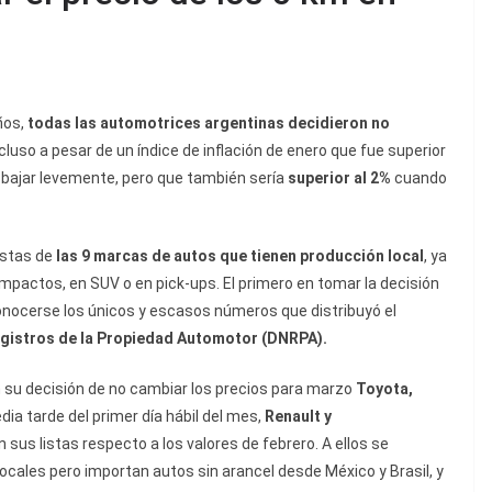
ños,
todas las automotrices argentinas decidieron no
ncluso a pesar de un índice de inflación de enero que fue superior
á bajar levemente, pero que también sería
superior al 2%
cuando
istas de
las 9 marcas de autos que tienen producción local
, ya
mpactos, en SUV o en pick-ups. El primero en tomar la decisión
 conocerse los únicos y escasos números que distribuyó el
egistros de la Propiedad Automotor (DNRPA).
su decisión de no cambiar los precios para marzo
Toyota,
dia tarde del primer día hábil del mes,
Renault y
us listas respecto a los valores de febrero. A ellos se
locales pero importan autos sin arancel desde México y Brasil, y