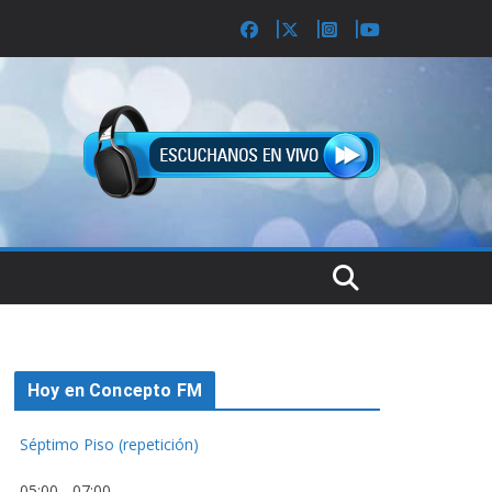
Hoy en Concepto FM
Séptimo Piso (repetición)
05:00
-
07:00