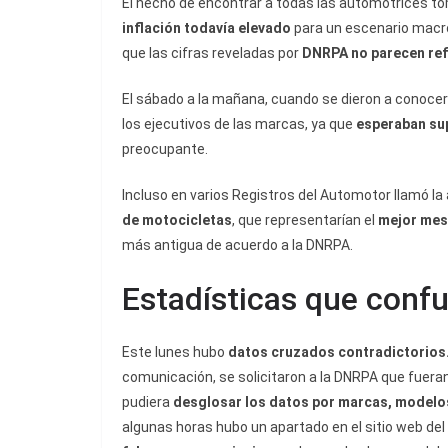
El hecho de encontrar a todas las automotrices t
inflación todavía elevado
para un escenario macr
que las cifras reveladas por
DNRPA no parecen refl
El sábado a la mañana, cuando se dieron a conocer
los ejecutivos de las marcas, ya que
esperaban sup
preocupante.
Incluso en varios Registros del Automotor llamó l
de motocicletas
, que representarían el
mejor mes
más antigua de acuerdo a la DNRPA.
Estadísticas que conf
Este lunes hubo
datos cruzados contradictorios
comunicación, se solicitaron a la DNRPA que fueran
pudiera
desglosar los datos por marcas, modelos
algunas horas hubo un apartado en el sitio web del