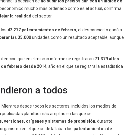
omando la decisión de
no subir los precios aun con un índice de
oeconómico mucho más ordenado como es el actual, confirma
ejar la realidad
del sector.
 los
42.277 patentamientos de febrero
, el desconcierto ganó a
erar las 35.000
unidades como un resultado aceptable, aunque
a atención que en el mismo informe se registraran
71.379 altas
 de febrero desde 2014
, año en el que se registra la estadística
undieron a todos
.
Mientras desde todos los sectores, incluidos los medios de
 publicadas planillas más amplias en las que se
, versiones, orígenes y sistemas de propulsión
, durante
 organismo en el que se detallaban los
patentamientos de