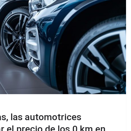
as, las automotrices
 el precio de los 0 km en