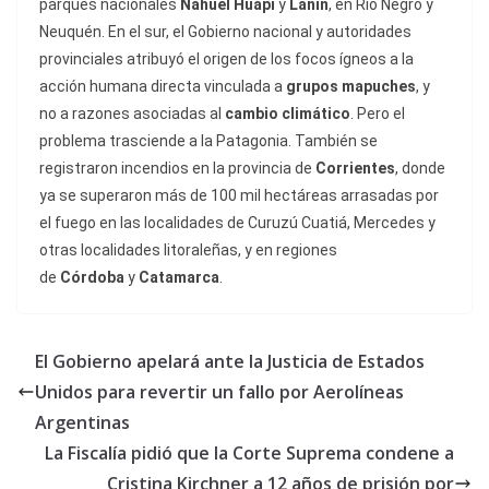
parques nacionales
Nahuel Huapí
y
Lanín
, en Río Negro y
Neuquén. En el sur, el Gobierno nacional y autoridades
provinciales atribuyó el origen de los focos ígneos a la
acción humana directa vinculada a
grupos mapuches
, y
no a razones asociadas al
cambio climático
. Pero el
problema trasciende a la Patagonia. También se
registraron incendios en la provincia de
Corrientes
, donde
ya se superaron más de 100 mil hectáreas arrasadas por
el fuego en las localidades de Curuzú Cuatiá, Mercedes y
otras localidades litoraleñas, y en regiones
de
Córdoba
y
Catamarca
.
El Gobierno apelará ante la Justicia de Estados
Unidos para revertir un fallo por Aerolíneas
Argentinas
La Fiscalía pidió que la Corte Suprema condene a
Cristina Kirchner a 12 años de prisión por