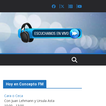
Hoy en Concepto FM
Cara o Ceca
Con Juan Lehmann y Ursula Asta
10:00
-
13:00