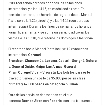
6:08, realizando paradas en todas las estaciones
intermedias, y a las 14:15, en modalidad directa. En
sentido contrario, los horarios de regreso desde Mar del
Plata son a la 1:22 (directo) y a las 14:22 (con paradas
intermedias). Durante los fines de semana, los horarios
varían ligeramente, y se suma un servicio adicional los
viernes a las 17:10, que retorna los domingos a las 23:44.
El recorrido hacia Mar del Plata incluye 12 estaciones
intermedias:
Coronel
Brandsen
,
Chascomús
,
Lezama
,
Castelli
,
Sevigné
,
Dolore
s
,
General Guido
,
Maipú
,
Las Armas
,
General
Pirán
,
Coronel Vidal
y
Vivoratá
. Los boletos para este
trayecto tienen un costo de 3
5.000 pesos en clase
primera y 42.000 pesos en categoría pullman
.
Otro de los servicios destacados es el que
conecta
Buenos Aires
con
Rosario
, con una frecuencia