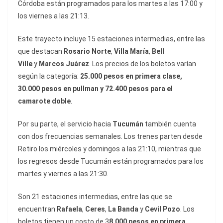
Córdoba están programados para los martes a las 17:00 y
los viernes a las 21:13.
Este trayecto incluye 15 estaciones intermedias, entre las
que destacan
Rosario Norte
,
Villa María
,
Bell
Ville
y
Marcos Juárez
. Los precios de los boletos varían
según la categoría:
25.000 pesos en primera clase,
30.000 pesos en pullman y 72.400 pesos para el
camarote doble
.
Por su parte, el servicio hacia
Tucumán
también cuenta
con dos frecuencias semanales. Los trenes parten desde
Retiro los miércoles y domingos a las 21:10, mientras que
los regresos desde Tucumán están programados para los
martes y viernes a las 21:30.
Son 21 estaciones intermedias, entre las que se
encuentran
Rafaela
,
Ceres
,
La Banda
y
Cevil Pozo
. Los
boletos tienen un costo de 3
8.000 pesos en primera