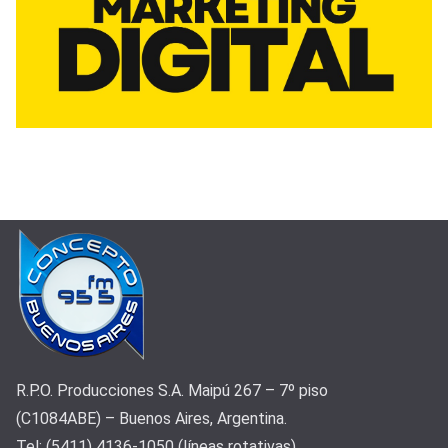
R.P.O. Producciones S.A. Maipú 267 – 7º piso
(C1084ABE) – Buenos Aires, Argentina.
Tel: (5411) 4136-1050 (líneas rotativas)