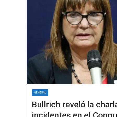
GENERAL
Bullrich reveló la char
incidentes en el Congr