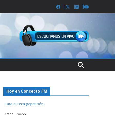
Hoy en Concepto FM
Cara o Ceca (repetición)
17:00
-
20:00