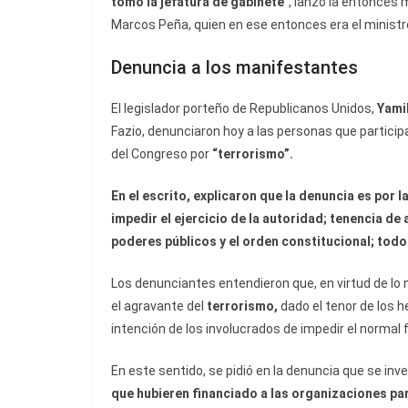
tomó la jefatura de gabinete
“, lanzó la entonces
Marcos Peña, quien en ese entonces era el ministr
Denuncia a los manifestantes
El legislador porteño de Republicanos Unidos,
Yami
Fazio, denunciaron hoy a las personas que particip
del Congreso por
“terrorismo”.
En el escrito, explicaron que la denuncia es por l
impedir el ejercicio de la autoridad; tenencia de 
poderes públicos y el orden constitucional; todo
Los denunciantes entendieron que, en virtud de lo 
el agravante del
terrorismo,
dado el tenor de los h
intención de los involucrados de impedir el normal
En este sentido, se pidió en la denuncia que se in
que hubieren financiado a las organizaciones par