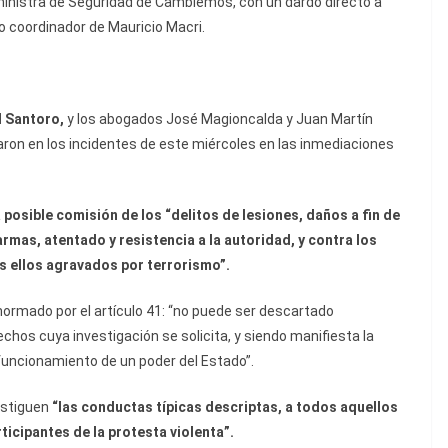
 ministra de Seguridad de Cambiemos, con un dardo directo a
o coordinador de Mauricio Macri.
l Santoro,
y los abogados José Magioncalda y Juan Martín
aron en los incidentes de este miércoles en las inmediaciones
a posible comisión de los “delitos de lesiones, daños a fin de
armas, atentado y resistencia a la autoridad, y contra los
s ellos agravados por terrorismo”.
normado por el artículo 41: “no puede ser descartado
echos cuya investigación se solicita, y siendo manifiesta la
 funcionamiento de un poder del Estado”.
vestiguen
“las conductas típicas descriptas, a todos aquellos
ticipantes de la protesta violenta”.